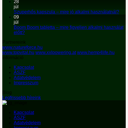
28
júl
Szuperhős kapszula – mire jó alkalmi használatnál?
09
júl
Boom Boom tabletta – mire figyeljen alkalmi használat
előtt?
Partnereink
www.natureforce.hu
www.topvital.hu
www.xxlpowering.at
www.hemp4life.hu
információ
Kapcsolat
ÁSZF
Adatvédelem
Impresszum
Blog
Legfrissebb híreink
Kapcsolat
ÁSZF
Adatvédelem
Impresszum