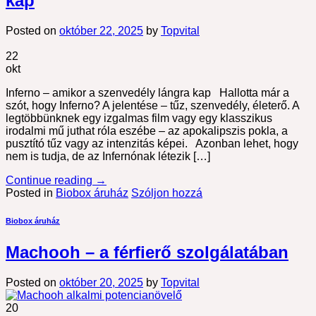
kap
Posted on
október 22, 2025
by
Topvital
22
okt
Inferno – amikor a szenvedély lángra kap Hallotta már a
szót, hogy Inferno? A jelentése – tűz, szenvedély, életerő. A
legtöbbünknek egy izgalmas film vagy egy klasszikus
irodalmi mű juthat róla eszébe – az apokalipszis pokla, a
pusztító tűz vagy az intenzitás képei. Azonban lehet, hogy
nem is tudja, de az Infernónak létezik […]
Continue reading
→
Posted in
Biobox áruház
Szóljon hozzá
Biobox áruház
Machooh – a férfierő szolgálatában
Posted on
október 20, 2025
by
Topvital
20