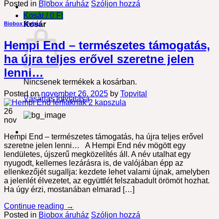
Posted in
Biobox áruház
Szóljon hozzá
következőre:
Kosár /
0
Ft
Kosár
Biobox áruház
Hempi End – természetes támogatás,
ha újra teljes erővel szeretne jelen
lenni…
Nincsenek termékek a kosárban.
Posted on
november 26, 2025
by
Topvital
Vásárlás folytatása
26
nov
Hempi End – természetes támogatás, ha újra teljes erővel
szeretne jelen lenni… A Hempi End név mögött egy
lendületes, újszerű megközelítés áll. A név utalhat egy
nyugodt, kellemes lezárásra is, de valójában épp az
ellenkezőjét sugallja: kezdete lehet valami újnak, amelyben
a jelenlét élvezetet, az együttlét felszabadult örömöt hozhat.
Ha úgy érzi, mostanában elmarad […]
Continue reading
→
Posted in
Biobox áruház
Szóljon hozzá