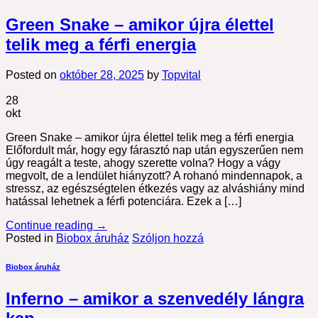
Green Snake – amikor újra élettel
telik meg a férfi energia
Posted on
október 28, 2025
by
Topvital
28
okt
Green Snake – amikor újra élettel telik meg a férfi energia
Előfordult már, hogy egy fárasztó nap után egyszerűen nem
úgy reagált a teste, ahogy szerette volna? Hogy a vágy
megvolt, de a lendület hiányzott? A rohanó mindennapok, a
stressz, az egészségtelen étkezés vagy az alváshiány mind
hatással lehetnek a férfi potenciára. Ezek a […]
Continue reading
→
Posted in
Biobox áruház
Szóljon hozzá
Biobox áruház
Inferno – amikor a szenvedély lángra