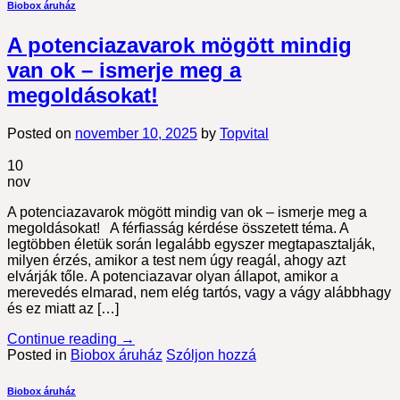
Biobox áruház
A potenciazavarok mögött mindig
van ok – ismerje meg a
megoldásokat!
Posted on
november 10, 2025
by
Topvital
10
nov
A potenciazavarok mögött mindig van ok – ismerje meg a
megoldásokat! A férfiasság kérdése összetett téma. A
legtöbben életük során legalább egyszer megtapasztalják,
milyen érzés, amikor a test nem úgy reagál, ahogy azt
elvárják tőle. A potenciazavar olyan állapot, amikor a
merevedés elmarad, nem elég tartós, vagy a vágy alábbhagy
és ez miatt az […]
Continue reading
→
Posted in
Biobox áruház
Szóljon hozzá
Biobox áruház