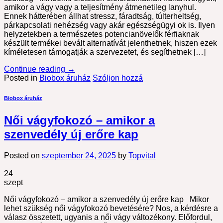
amikor a vágy vagy a teljesítmény átmenetileg lanyhul.
Ennek hátterében állhat stressz, fáradtság, túlterheltség,
párkapcsolati nehézség vagy akár egészségügyi ok is. Ilyen
helyzetekben a természetes potencianövelők férfiaknak
készült termékei bevált alternatívát jelenthetnek, hiszen ezek
kíméletesen támogatják a szervezetet, és segíthetnek […]
Continue reading
→
Posted in
Biobox áruház
Szóljon hozzá
Biobox áruház
Női vágyfokozó – amikor a
szenvedély új erőre kap
Posted on
szeptember 24, 2025
by
Topvital
24
szept
Női vágyfokozó – amikor a szenvedély új erőre kap Mikor
lehet szükség női vágyfokozó bevetésére? Nos, a kérdésre a
válasz összetett, ugyanis a női vágy változékony. Előfordul,