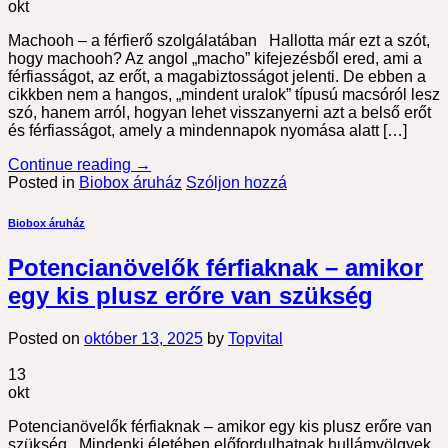
okt
Machooh – a férfierő szolgálatában Hallotta már ezt a szót,
hogy machooh? Az angol „macho” kifejezésből ered, ami a
férfiasságot, az erőt, a magabiztosságot jelenti. De ebben a
cikkben nem a hangos, „mindent uralok” típusú macsóról lesz
szó, hanem arról, hogyan lehet visszanyerni azt a belső erőt
és férfiasságot, amely a mindennapok nyomása alatt […]
Continue reading
→
Posted in
Biobox áruház
Szóljon hozzá
Biobox áruház
Potencianövelők férfiaknak – amikor
egy kis plusz erőre van szükség
Posted on
október 13, 2025
by
Topvital
13
okt
Potencianövelők férfiaknak – amikor egy kis plusz erőre van
szükség Mindenki életében előfordulhatnak hullámvölgyek,