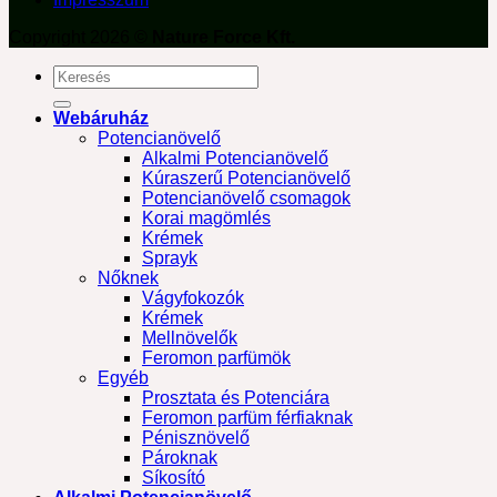
Copyright 2026 ©
Nature Force Kft.
Keresés
a
következőre:
Webáruház
Potencianövelő
Alkalmi Potencianövelő
Kúraszerű Potencianövelő
Potencianövelő csomagok
Korai magömlés
Krémek
Sprayk
Nőknek
Vágyfokozók
Krémek
Mellnövelők
Feromon parfümök
Egyéb
Prosztata és Potenciára
Feromon parfüm férfiaknak
Pénisznövelő
Pároknak
Síkosító