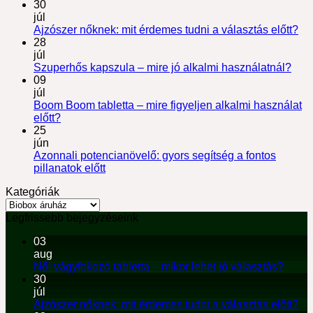
30
júl
Ajzószer nőknek: mit érdemes tudni a választás előtt?
28
júl
Szuperhős kapszula – mire jó alkalmi használatnál?
09
júl
Boom Boom tabletta – mire figyeljen alkalmi használat
előtt?
25
jún
Azonnali potencianövelő: gyors segítség a fontos
pillanatok előtt
Kategóriák
Kategóriák
Legfrissebb bejegyzéseink
03
aug
Női vágyfokozó tabletta – mikor lehet jó választás?
30
júl
Ajzószer nőknek: mit érdemes tudni a választás előtt?