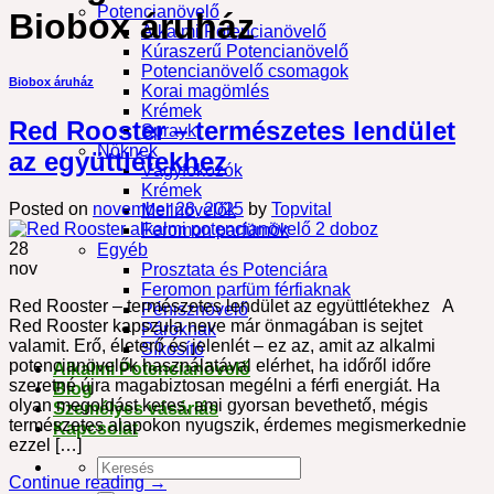
Potencianövelő
Biobox áruház
Alkalmi Potencianövelő
Kúraszerű Potencianövelő
Potencianövelő csomagok
Biobox áruház
Korai magömlés
Krémek
Red Rooster – természetes lendület
Sprayk
Nőknek
az együttlétekhez
Vágyfokozók
Krémek
Posted on
november 28, 2025
by
Topvital
Mellnövelők
Feromon parfümök
28
Egyéb
nov
Prosztata és Potenciára
Feromon parfüm férfiaknak
Red Rooster – természetes lendület az együttlétekhez A
Pénisznövelő
Red Rooster kapszula neve már önmagában is sejtet
Pároknak
valamit. Erő, életerő és jelenlét – ez az, amit az alkalmi
Síkosító
potencianövelők használatával elérhet, ha időről időre
Alkalmi Potencianövelő
szeretné újra magabiztosan megélni a férfi energiát. Ha
Blog
olyan megoldást keres, ami gyorsan bevethető, mégis
Személyes vásárlás
természetes alapokon nyugszik, érdemes megismerkednie
Kapcsolat
ezzel […]
Keresés
Continue reading
→
a