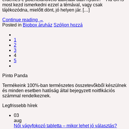
most kezd ismerkedni ezzel a témával, vagy csak
tájékozódna, mielőtt dönt, jó helyen jár. […]
Continue reading
→
Posted in
Biobox áruház
Szóljon hozzá
1
2
3
4
5
Pinto Panda
Termékeink 100%-ban természetes összetevőkből készülnek
és minden esetben hatóság által bejegyzett noitfikációs
számmal rendelkeznek.
Legfrissebb hírek
03
aug
Női vágyfokozó tabletta – mikor lehet jó választás?