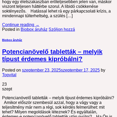
hogy egy életszakaszban erőteljesebben jelen van, máskor
viszont teljesen háttérbe szorul. A libidó csökkenése
soktényezős. Hatással lehet rá egy párkapcsolati krízis, a
mindennapi túlterheltség, a szülés […]
Continue reading
→
Posted in
Biobox áruház
Szóljon hozzá
Biobox áruház
Potencianövelő tabletták – melyik
típust érdemes kipróbálni?
Posted on
szeptember 23, 2025
szeptember 17, 2025
by
Topvital
23
szept
Potencianövelő tabletták – melyik típust érdemes kipróbálni?
Amikor először szembesül azzal, hogy a vágy vagy a
teljesítmény már nem a régi, sok kérdés felmerülhet: mit
tehet? Milyen megoldások léteznek? És egyáltalán,
érdemes-e potencianövelő tabletták után nyúlni? Ha Ön is